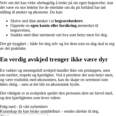
Selv om det kan virke ubehagelig å tenke på sin egen begravelse, kan
det være en stor lettelse for de etterlatte om du på forhånd har tatt
stilling til ønsker og økonomi. Du kan:
Skrive ned dine ønsker i et
begravelsesbrev
.
Opprette en
egen konto eller forsikring
øremerket til
begravelsen.
Snakke med dine nærmeste om hva som betyr mest for deg.
Det gir trygghet – både for deg selv og for dem som en dag skal ta seg
av det praktiske.
En verdig avskjed trenger ikke være dyr
En vakker og meningsfull avskjed handler ikke om prislappen, men
om nærhet, respekt og kjærlighet. Ved å prioritere det som betyr mest,
og være realistisk med økonomien, kan du skape en seremoni som
føles riktig – uten at det blir en økonomisk byrde.
Det viktigste er at avskjeden speiler den personen dere tar farvel med,
og den kjærligheten som lever videre.
Følg med - få vårt nyhetsbrev
Kunnskap du kan bruke umiddelbart – sendes direkte til deg.