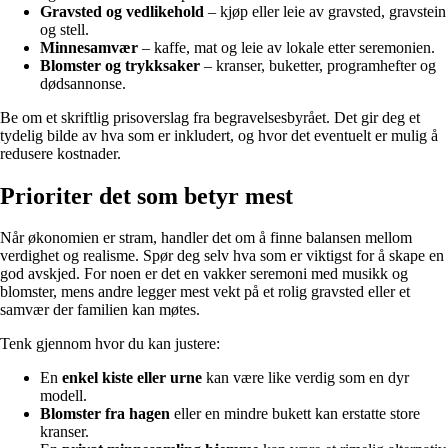
Gravsted og vedlikehold
– kjøp eller leie av gravsted, gravstein
og stell.
Minnesamvær
– kaffe, mat og leie av lokale etter seremonien.
Blomster og trykksaker
– kranser, buketter, programhefter og
dødsannonse.
Be om et skriftlig prisoverslag fra begravelsesbyrået. Det gir deg et
tydelig bilde av hva som er inkludert, og hvor det eventuelt er mulig å
redusere kostnader.
Prioriter det som betyr mest
Når økonomien er stram, handler det om å finne balansen mellom
verdighet og realisme. Spør deg selv hva som er viktigst for å skape en
god avskjed. For noen er det en vakker seremoni med musikk og
blomster, mens andre legger mest vekt på et rolig gravsted eller et
samvær der familien kan møtes.
Tenk gjennom hvor du kan justere:
En
enkel kiste eller urne
kan være like verdig som en dyr
modell.
Blomster fra hagen
eller en mindre bukett kan erstatte store
kranser.