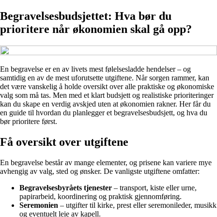
Begravelsesbudsjettet: Hva bør du
prioritere når økonomien skal gå opp?
En begravelse er en av livets mest følelsesladde hendelser – og
samtidig en av de mest uforutsette utgiftene. Når sorgen rammer, kan
det være vanskelig å holde oversikt over alle praktiske og økonomiske
valg som må tas. Men med et klart budsjett og realistiske prioriteringer
kan du skape en verdig avskjed uten at økonomien rakner. Her får du
en guide til hvordan du planlegger et begravelsesbudsjett, og hva du
bør prioritere først.
Få oversikt over utgiftene
En begravelse består av mange elementer, og prisene kan variere mye
avhengig av valg, sted og ønsker. De vanligste utgiftene omfatter:
Begravelsesbyråets tjenester
– transport, kiste eller urne,
papirarbeid, koordinering og praktisk gjennomføring.
Seremonien
– utgifter til kirke, prest eller seremonileder, musikk
og eventuelt leie av kapell.