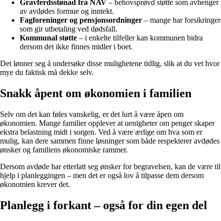
Gravferdsstønad fra NAV
– behovsprøvd støtte som avhenger
av avdødes formue og inntekt.
Fagforeninger og pensjonsordninger
– mange har forsikringer
som gir utbetaling ved dødsfall.
Kommunal støtte
– i enkelte tilfeller kan kommunen bidra
dersom det ikke finnes midler i boet.
Det lønner seg å undersøke disse mulighetene tidlig, slik at du vet hvor
mye du faktisk må dekke selv.
Snakk åpent om økonomien i familien
Selv om det kan føles vanskelig, er det lurt å være åpen om
økonomien. Mange familier opplever at uenigheter om penger skaper
ekstra belastning midt i sorgen. Ved å være ærlige om hva som er
mulig, kan dere sammen finne løsninger som både respekterer avdødes
ønsker og familiens økonomiske rammer.
Dersom avdøde har etterlatt seg ønsker for begravelsen, kan de være til
hjelp i planleggingen – men det er også lov å tilpasse dem dersom
økonomien krever det.
Planlegg i forkant – også for din egen del