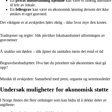
En
privat minnesamling hjemme
kan være et rimelig alternativ
til leie av lokale.
En
fellesgrav
kan være en økonomisk løsning dersom det ikke
ønskes et eget gravsted.
Det viktigste er at avskjeden føles riktig – ikke hvor mye den koster.
Tradisjoner og regler: Slik påvirker lokalsamfunnet utformingen av
gravsteiner
Å snakke om døden – slik åpner du samtalen mens det ennå er tid
Begravelsesbudsjettet: Hva bør du prioritere når økonomien skal gå
opp?
Musikk til avskjeden: Samarbeid med prest, organist og seremoni­leder
Undersøk muligheter for økonomisk støtte
I Norge finnes det flere ordninger som kan bidra til å dekke deler av
utgiftene: