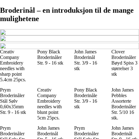
Broderinål – en introduksjon til de mange
mulighetene
Creativ
Pony Black
John James
Clover
Company
Broderinåler
Broderinål
Broderinåler
Embroidery
Str. 9 - 16 stk
Str. 3/9 - 16
Bøyd Spiss 3
needles with
stk
størrelser 3
sharp point
stk
5.4cm 25pcs.
Prym
Creativ
Pony Black
John James
Broderinåler
Company
Broderinåle
Pebbles
Stål Sølv
Embroidery
Str. 3/9 - 16
Assorterte
0,60x35mm
needles with
stk
Broderinåler
Str. 9 - 16 stk
blunt point
Str. 5/10 16
5cm 25pcs.
stk.
Prym
John James
Prym
John James
Broderinåler
Broderinål
Broderinåler
Broderinål