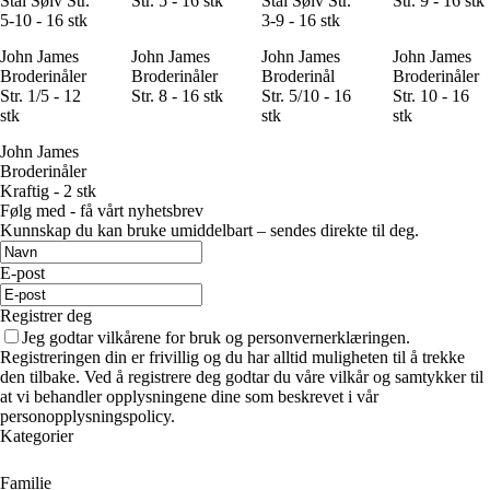
Stål Sølv Str.
Str. 5 - 16 stk
Stål Sølv Str.
Str. 9 - 16 stk
5-10 - 16 stk
3-9 - 16 stk
John James
John James
John James
John James
Broderinåler
Broderinåler
Broderinål
Broderinåler
Str. 1/5 - 12
Str. 8 - 16 stk
Str. 5/10 - 16
Str. 10 - 16
stk
stk
stk
John James
Broderinåler
Kraftig - 2 stk
Følg med - få vårt nyhetsbrev
Kunnskap du kan bruke umiddelbart – sendes direkte til deg.
E-post
Registrer deg
Jeg godtar vilkårene for bruk og personvernerklæringen.
Registreringen din er frivillig og du har alltid muligheten til å trekke
den tilbake. Ved å registrere deg godtar du våre vilkår og samtykker til
at vi behandler opplysningene dine som beskrevet i vår
personopplysningspolicy.
Kategorier
Familie