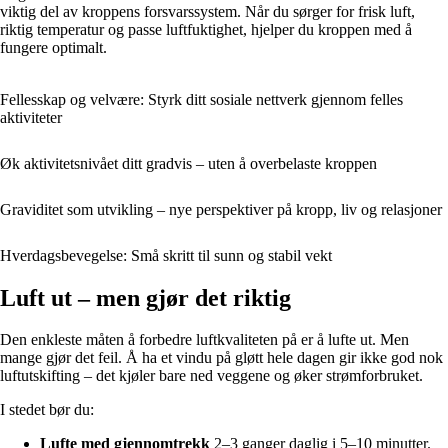
viktig del av kroppens forsvarssystem. Når du sørger for frisk luft,
riktig temperatur og passe luftfuktighet, hjelper du kroppen med å
fungere optimalt.
Fellesskap og velvære: Styrk ditt sosiale nettverk gjennom felles
aktiviteter
Øk aktivitetsnivået ditt gradvis – uten å overbelaste kroppen
Graviditet som utvikling – nye perspektiver på kropp, liv og relasjoner
Hverdagsbevegelse: Små skritt til sunn og stabil vekt
Luft ut – men gjør det riktig
Den enkleste måten å forbedre luftkvaliteten på er å lufte ut. Men
mange gjør det feil. Å ha et vindu på gløtt hele dagen gir ikke god nok
luftutskifting – det kjøler bare ned veggene og øker strømforbruket.
I stedet bør du:
Lufte med gjennomtrekk
2–3 ganger daglig i 5–10 minutter.