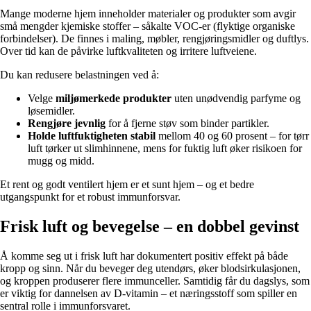
Mange moderne hjem inneholder materialer og produkter som avgir
små mengder kjemiske stoffer – såkalte VOC-er (flyktige organiske
forbindelser). De finnes i maling, møbler, rengjøringsmidler og duftlys.
Over tid kan de påvirke luftkvaliteten og irritere luftveiene.
Du kan redusere belastningen ved å:
Velge
miljømerkede produkter
uten unødvendig parfyme og
løsemidler.
Rengjøre jevnlig
for å fjerne støv som binder partikler.
Holde luftfuktigheten stabil
mellom 40 og 60 prosent – for tørr
luft tørker ut slimhinnene, mens for fuktig luft øker risikoen for
mugg og midd.
Et rent og godt ventilert hjem er et sunt hjem – og et bedre
utgangspunkt for et robust immunforsvar.
Frisk luft og bevegelse – en dobbel gevinst
Å komme seg ut i frisk luft har dokumentert positiv effekt på både
kropp og sinn. Når du beveger deg utendørs, øker blodsirkulasjonen,
og kroppen produserer flere immunceller. Samtidig får du dagslys, som
er viktig for dannelsen av D-vitamin – et næringsstoff som spiller en
sentral rolle i immunforsvaret.