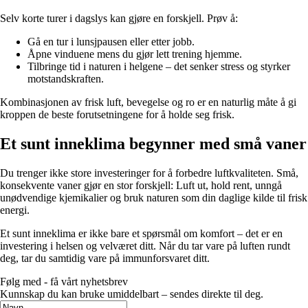
Selv korte turer i dagslys kan gjøre en forskjell. Prøv å:
Gå en tur i lunsjpausen eller etter jobb.
Åpne vinduene mens du gjør lett trening hjemme.
Tilbringe tid i naturen i helgene – det senker stress og styrker
motstandskraften.
Kombinasjonen av frisk luft, bevegelse og ro er en naturlig måte å gi
kroppen de beste forutsetningene for å holde seg frisk.
Et sunt inneklima begynner med små vaner
Du trenger ikke store investeringer for å forbedre luftkvaliteten. Små,
konsekvente vaner gjør en stor forskjell: Luft ut, hold rent, unngå
unødvendige kjemikalier og bruk naturen som din daglige kilde til frisk
energi.
Et sunt inneklima er ikke bare et spørsmål om komfort – det er en
investering i helsen og velværet ditt. Når du tar vare på luften rundt
deg, tar du samtidig vare på immunforsvaret ditt.
Følg med - få vårt nyhetsbrev
Kunnskap du kan bruke umiddelbart – sendes direkte til deg.