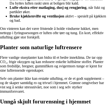
Da byttes luften raskt uten at boligen blir kald.
Lufte ekstra etter matlaging, dusj og rengjøring
, når fukt og
partikler øker.
Bruke kjøkkenvifte og ventilasjon
aktivt – spesielt på kjøkken
og bad.
Om vinteren kan det være fristende å holde vinduene lukket, men
nettopp i fyringssesongen er luften ofte tørr og tung. En kort, effektiv
utlufting gjør stor forskjell.
Planter som naturlige luftrensere
Flere vanlige stueplanter kan bidra til et bedre inneklima. De tar opp
CO₂, frigir oksygen og kan redusere enkelte luftbårne stoffer. Planter
som fredslilje, bregner, gummifiken og svigermors tunge er kjent for
sine luftrensende egenskaper.
Selv om planter ikke kan erstatte utlufting, er de et godt supplement –
og de skaper samtidig ro og trivsel i hjemmet. Grønne omgivelser har
vist seg å senke stressnivået, noe som i seg selv styrker
immunforsvaret.
Unngå skjult forurensning i hjemmet