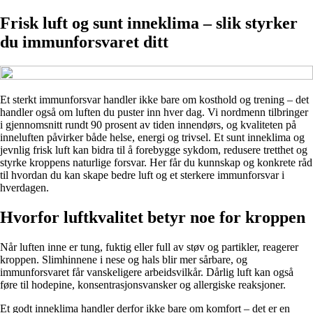
Frisk luft og sunt inneklima – slik styrker
du immunforsvaret ditt
Et sterkt immunforsvar handler ikke bare om kosthold og trening – det
handler også om luften du puster inn hver dag. Vi nordmenn tilbringer
i gjennomsnitt rundt 90 prosent av tiden innendørs, og kvaliteten på
inneluften påvirker både helse, energi og trivsel. Et sunt inneklima og
jevnlig frisk luft kan bidra til å forebygge sykdom, redusere tretthet og
styrke kroppens naturlige forsvar. Her får du kunnskap og konkrete råd
til hvordan du kan skape bedre luft og et sterkere immunforsvar i
hverdagen.
Hvorfor luftkvalitet betyr noe for kroppen
Når luften inne er tung, fuktig eller full av støv og partikler, reagerer
kroppen. Slimhinnene i nese og hals blir mer sårbare, og
immunforsvaret får vanskeligere arbeidsvilkår. Dårlig luft kan også
føre til hodepine, konsentrasjonsvansker og allergiske reaksjoner.
Et godt inneklima handler derfor ikke bare om komfort – det er en