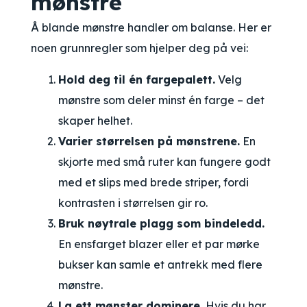
mønstre
Å blande mønstre handler om balanse. Her er
noen grunnregler som hjelper deg på vei:
Hold deg til én fargepalett.
Velg
mønstre som deler minst én farge – det
skaper helhet.
Varier størrelsen på mønstrene.
En
skjorte med små ruter kan fungere godt
med et slips med brede striper, fordi
kontrasten i størrelsen gir ro.
Bruk nøytrale plagg som bindeledd.
En ensfarget blazer eller et par mørke
bukser kan samle et antrekk med flere
mønstre.
La ett mønster dominere.
Hvis du har