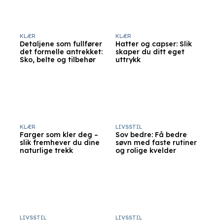
KLÆR
KLÆR
Detaljene som fullfører
Hatter og capser: Slik
det formelle antrekket:
skaper du ditt eget
Sko, belte og tilbehør
uttrykk
KLÆR
LIVSSTIL
Farger som kler deg –
Sov bedre: Få bedre
slik fremhever du dine
søvn med faste rutiner
naturlige trekk
og rolige kvelder
LIVSSTIL
LIVSSTIL