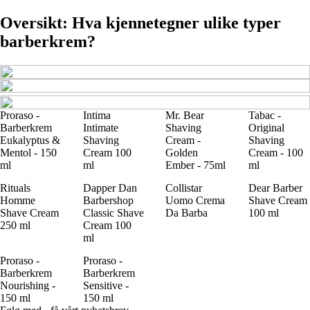
Oversikt: Hva kjennetegner ulike typer
barberkrem?
Proraso -
Intima
Mr. Bear
Tabac -
Barberkrem
Intimate
Shaving
Original
Eukalyptus &
Shaving
Cream -
Shaving
Mentol - 150
Cream 100
Golden
Cream - 100
ml
ml
Ember - 75ml
ml
Rituals
Dapper Dan
Collistar
Dear Barber
Homme
Barbershop
Uomo Crema
Shave Cream
Shave Cream
Classic Shave
Da Barba
100 ml
250 ml
Cream 100
ml
Proraso -
Proraso -
Barberkrem
Barberkrem
Nourishing -
Sensitive -
150 ml
150 ml