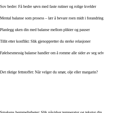
Sov bedre: Få bedre søvn med faste rutiner og rolige kvelder
Mental balanse som prosess – lær å bevare roen midt i forandring
Planlegg uken din med balanse mellom plikter og pauser
Tillit etter konflikt: Slik gjenoppretter du sterke relasjoner
Følelsesmessig balanse handler om å romme alle sider av seg selv
Det riktige fettstoffet: Når velger du smør, olje eller margarin?
Smakens hemmeligheter: Slik påvirker temperatur og tekstur din