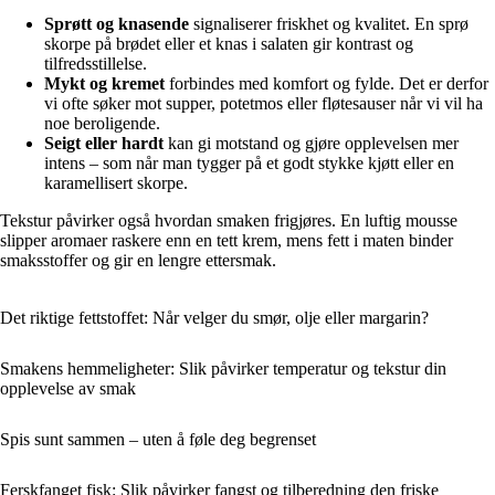
Sprøtt og knasende
signaliserer friskhet og kvalitet. En sprø
skorpe på brødet eller et knas i salaten gir kontrast og
tilfredsstillelse.
Mykt og kremet
forbindes med komfort og fylde. Det er derfor
vi ofte søker mot supper, potetmos eller fløtesauser når vi vil ha
noe beroligende.
Seigt eller hardt
kan gi motstand og gjøre opplevelsen mer
intens – som når man tygger på et godt stykke kjøtt eller en
karamellisert skorpe.
Tekstur påvirker også hvordan smaken frigjøres. En luftig mousse
slipper aromaer raskere enn en tett krem, mens fett i maten binder
smaksstoffer og gir en lengre ettersmak.
Det riktige fettstoffet: Når velger du smør, olje eller margarin?
Smakens hemmeligheter: Slik påvirker temperatur og tekstur din
opplevelse av smak
Spis sunt sammen – uten å føle deg begrenset
Ferskfanget fisk: Slik påvirker fangst og tilberedning den friske