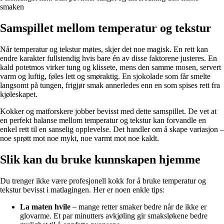
smaken
Samspillet mellom temperatur og tekstur
Når temperatur og tekstur møtes, skjer det noe magisk. En rett kan
endre karakter fullstendig hvis bare én av disse faktorene justeres. En
kald potetmos virker tung og klissete, mens den samme mosen, servert
varm og luftig, føles lett og smøraktig. En sjokolade som får smelte
langsomt på tungen, frigjør smak annerledes enn en som spises rett fra
kjøleskapet.
Kokker og matforskere jobber bevisst med dette samspillet. De vet at
en perfekt balanse mellom temperatur og tekstur kan forvandle en
enkel rett til en sanselig opplevelse. Det handler om å skape variasjon –
noe sprøtt mot noe mykt, noe varmt mot noe kaldt.
Slik kan du bruke kunnskapen hjemme
Du trenger ikke være profesjonell kokk for å bruke temperatur og
tekstur bevisst i matlagingen. Her er noen enkle tips:
La maten hvile
– mange retter smaker bedre når de ikke er
glovarme. Et par minutters avkjøling gir smaksløkene bedre