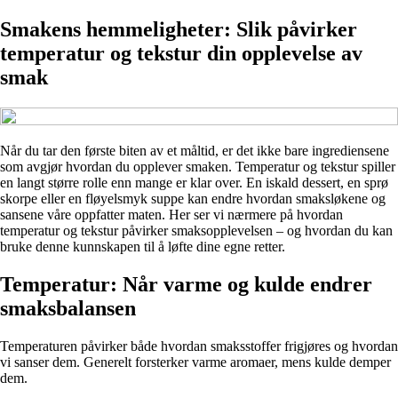
Smakens hemmeligheter: Slik påvirker
temperatur og tekstur din opplevelse av
smak
Når du tar den første biten av et måltid, er det ikke bare ingrediensene
som avgjør hvordan du opplever smaken. Temperatur og tekstur spiller
en langt større rolle enn mange er klar over. En iskald dessert, en sprø
skorpe eller en fløyelsmyk suppe kan endre hvordan smaksløkene og
sansene våre oppfatter maten. Her ser vi nærmere på hvordan
temperatur og tekstur påvirker smaksopplevelsen – og hvordan du kan
bruke denne kunnskapen til å løfte dine egne retter.
Temperatur: Når varme og kulde endrer
smaksbalansen
Temperaturen påvirker både hvordan smaksstoffer frigjøres og hvordan
vi sanser dem. Generelt forsterker varme aromaer, mens kulde demper
dem.