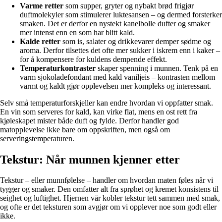
Varme retter
som supper, gryter og nybakt brød frigjør
duftmolekyler som stimulerer luktesansen – og dermed forsterker
smaken. Det er derfor en nystekt kanelbolle dufter og smaker
mer intenst enn en som har blitt kald.
Kalde retter
som is, salater og drikkevarer demper sødme og
aroma. Derfor tilsettes det ofte mer sukker i iskrem enn i kaker –
for å kompensere for kuldens dempende effekt.
Temperaturkontraster
skaper spenning i munnen. Tenk på en
varm sjokoladefondant med kald vaniljeis – kontrasten mellom
varmt og kaldt gjør opplevelsen mer kompleks og interessant.
Selv små temperaturforskjeller kan endre hvordan vi oppfatter smak.
En vin som serveres for kald, kan virke flat, mens en ost rett fra
kjøleskapet mister både duft og fylde. Derfor handler god
matopplevelse ikke bare om oppskriften, men også om
serveringstemperaturen.
Tekstur: Når munnen kjenner etter
Tekstur – eller munnfølelse – handler om hvordan maten føles når vi
tygger og smaker. Den omfatter alt fra sprøhet og kremet konsistens til
seighet og luftighet. Hjernen vår kobler tekstur tett sammen med smak,
og ofte er det teksturen som avgjør om vi opplever noe som godt eller
ikke.