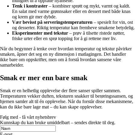
mulighet til å oppfatte nyansene.
Tenk i kontraster
– kombiner sprøtt og mykt, varmt og kaldt.
En salat med varme grønnsaker eller en dessert med både knas
og krem gir mer dybde.
Vær bevisst på serveringstemperaturen
– spesielt for vin, ost
og desserter. Riktig temperatur kan fremheve smakene betydelig.
Eksperimenter med tekstur
– prøv å tilsette ristede nøtter,
friske urter eller en sprø topping for å gi rettene mer liv.
Når du begynner å tenke over hvordan temperatur og tekstur påvirker
smaken, åpner det seg en ny dimensjon i matlagingen. Det handler
ikke bare om oppskrifter, men om å forstå hvordan sansene våre
samarbeider.
Smak er mer enn bare smak
Smak er en helhetlig opplevelse der flere sanser spiller sammen.
Temperaturen vekker duften, teksturen snakker til berøringssansen, og
hjernen samler alt til én opplevelse. Når du forstår disse mekanismene,
kan du ikke bare lage mat – du kan skape opplevelser.
Følg med - få vårt nyhetsbrev
Kunnskap du kan bruke umiddelbart – sendes direkte til deg.
E-post