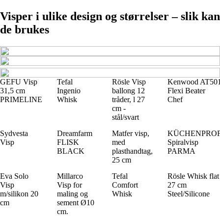
Visper i ulike design og størrelser – slik kan
de brukes
GEFU Visp
Tefal
Rösle Visp
Kenwood AT50
31,5 cm
Ingenio
ballong 12
Flexi Beater
PRIMELINE
Whisk
tråder, l 27
Chef
cm -
stål/svart
Sydvesta
Dreamfarm
Matfer visp,
KÜCHENPRO
Visp
FLISK
med
Spiralvisp
BLACK
plasthandtag,
PARMA
25 cm
Eva Solo
Millarco
Tefal
Rösle Whisk flat
Visp
Visp for
Comfort
27 cm
m/silikon 20
maling og
Whisk
Steel/Silicone
cm
sement Ø10
cm.