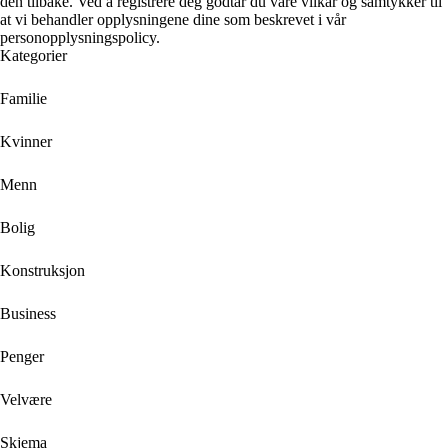
den tilbake. Ved å registrere deg godtar du våre vilkår og samtykker til
at vi behandler opplysningene dine som beskrevet i vår
personopplysningspolicy.
Kategorier
Familie
Kvinner
Menn
Bolig
Konstruksjon
Business
Penger
Velvære
Skjema