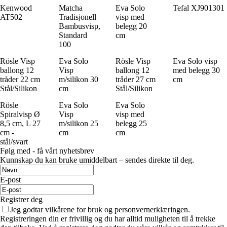
Kenwood
Matcha
Eva Solo
Tefal XJ901301
AT502
Tradisjonell
visp med
Bambusvisp,
belegg 20
Standard
cm
100
Rösle Visp
Eva Solo
Rösle Visp
Eva Solo visp
ballong 12
Visp
ballong 12
med belegg 30
tråder 22 cm
m/silikon 30
tråder 27 cm
cm
Stål/Silikon
cm
Stål/Silikon
Rösle
Eva Solo
Eva Solo
Spiralvisp Ø
Visp
visp med
8,5 cm, L 27
m/silikon 25
belegg 25
cm -
cm
cm
stål/svart
Følg med - få vårt nyhetsbrev
Kunnskap du kan bruke umiddelbart – sendes direkte til deg.
E-post
Registrer deg
Jeg godtar vilkårene for bruk og personvernerklæringen.
Registreringen din er frivillig og du har alltid muligheten til å trekke